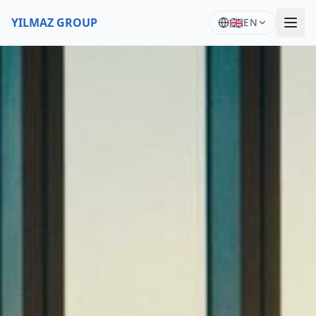
YILMAZ GROUP
🇬🇧
EN